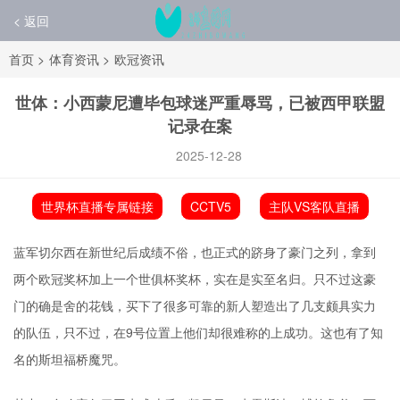
< 返回
首页
>
体育资讯
>
欧冠资讯
世体：小西蒙尼遭毕包球迷严重辱骂，已被西甲联盟
记录在案
2025-12-28
世界杯直播专属链接
CCTV5
主队VS客队直播
蓝军切尔西在新世纪后成绩不俗，也正式的跻身了豪门之列，拿到
两个欧冠奖杯加上一个世俱杯奖杯，实在是实至名归。只不过这豪
门的确是舍的花钱，买下了很多可靠的新人塑造出了几支颇具实力
的队伍，只不过，在9号位置上他们却很难称的上成功。这也有了知
名的斯坦福桥魔咒。