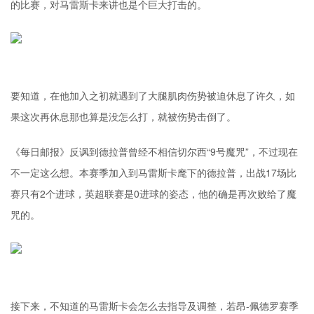
的比赛，对马雷斯卡来讲也是个巨大打击的。
要知道，在他加入之初就遇到了大腿肌肉伤势被迫休息了许久，如
果这次再休息那也算是没怎么打，就被伤势击倒了。
《每日邮报》反讽到德拉普曾经不相信切尔西“9号魔咒”，不过现在
不一定这么想。本赛季加入到马雷斯卡麾下的德拉普，出战17场比
赛只有2个进球，英超联赛是0进球的姿态，他的确是再次败给了魔
咒的。
接下来，不知道的马雷斯卡会怎么去指导及调整，若昂-佩德罗赛季