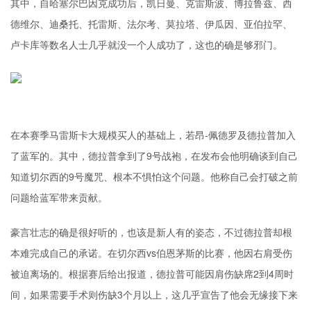
其中，自哈塞尔巴因克成功后，凯日曼、克雷斯波、博拉鲁兹、西
德维尔、迪桑托、托雷斯、法尔考、莫拉塔、伊瓜因、亚伯拉罕、
卢卡库等数名人士几乎就没一个人成功了，这也的确是够邪门。
在本赛季马雷斯卡大规模买人的基础上，若昂-佩德罗及德拉普加入
了蓝军的。其中，德拉普拿到了9号战袍，在发布会他明确谈到自己
知道切尔西的9号魔咒、根本不惧怕这个问题。他称自己会打破之前
问题给蓝军带来贡献。
豪言壮志的确是很好听的，也该是新人有的姿态，不过德拉普却根
本难完成自己的承诺。在切尔西vs伯恩茅斯的比赛，他因右肩受伤
被迫离场的。根据赛后给出报道，德拉普可能因肩伤缺席2到4周时
间，如果需要手术则伤缺3个月以上，这几乎宣告了他会无缘接下来