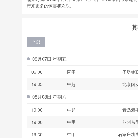
带来更多的惊喜和欢乐。
其
全部
08月07日 星期五
06:00
阿甲
圣塔菲
19:35
中超
北京国
08月08日 星期六
19:00
中超
青岛海
19:00
中甲
苏州东
19:30
中甲
石家庄功