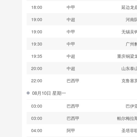
18:00
中甲
延边龙
19:00
中超
河南
19:00
中甲
无锡吴
19:30
中甲
广州
19:35
中超
重庆铜梁
20:00
中超
山东泰
22:00
巴西甲
克鲁塞
08月10日 星期一
03:00
巴西甲
巴伊
03:00
巴西甲
帕尔梅拉
04:00
阿甲
圣塔菲