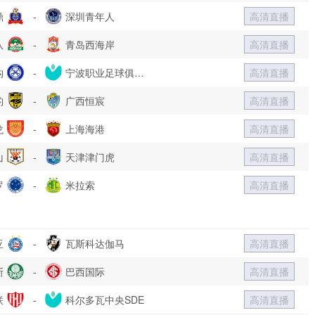
鼎
-
深圳青年人
高清直播
队
-
青岛西海岸
高清直播
钩
-
宁波职业足球俱乐
高清直播
豹
-
部
广西恒宸
高清直播
龙
-
上海海港
高清直播
山
-
天津津门虎
高清直播
罗
-
米拉索
高清直播
亚
-
瓦斯科达伽马
高清直播
斯
-
巴西国际
高清直播
联
-
科尔多瓦中央SDE
高清直播