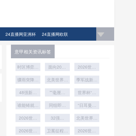
24直播网亚洲杯
24直播网欧联
意甲相关资讯标签
时区博弈：
面向2026
2026世界
世界杯背后
世界杯的复
杯技术革
的隐形时间
骤雨突降！
合型场馆运
北美世界杯
新：鹰眼系
季军战新规
亚特兰
战场
动员更衣室
扩军：1/16
统精度校准
暗藏变数：
大“活动穹
48强新纪
动线优化：
决赛如何重
**毫厘之
与实战应用
美加墨世界
世界杯“门
元：1/16决
顶”首次闭
基于流转效
塑电视广告
间：半自动
杯的“开球
神对决”：
深度解读
赛如何重塑
谁能铸就终
合
能的策略重
越位系统如
投放格局
同组即炼
马丁内斯与
“日耳曼战
密码”
世界杯商业
极防线？
何锁定瞬间
狱”
构
车”的涅槃
库尔图瓦
2026世界
版图
的“越线”时
32强赛
之路：德国
北美世界杯
杯16城药
VAR平均核
刻**
队能否重夺
冠军球队8
2026世界
品跨境准
查时间：美
卫冕征程开
战体能分配
2026世界
世界杯王