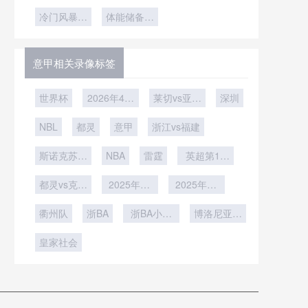
入：队医通
杯场地探
加墨世界杯
局遇坎
策略模型解
杯夺冠热门
座？
关实战手册
冷门风暴提
秘：BBVA
体能储备成
技术前瞻
集体哑火
析
球场538米
前来袭
核心优势
海拔如何改
变足球飞行
意甲相关录像标签
轨迹？
世界杯
2026年4月
莱切vs亚特
深圳
6日
兰大
NBL
都灵
意甲
浙江vs福建
斯诺克苏格
NBA
雷霆
英超第16
兰公开赛第
轮
都灵vs克雷
2轮
2025年12
2025年12
莫内塞
月12日
月8日
衢州队
浙BA
浙BA小组
博洛尼亚vs
赛B组第17
帕尔马
皇家社会
轮